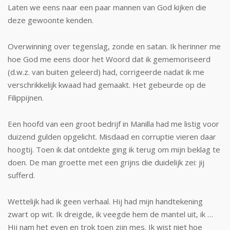
Laten we eens naar een paar mannen van God kijken die
deze gewoonte kenden.
Overwinning over tegenslag, zonde en satan. Ik herinner me
hoe God me eens door het Woord dat ik gememoriseerd
(d.w.z. van buiten geleerd) had, corrigeerde nadat ik me
verschrikkelijk kwaad had gemaakt. Het ge­beurde op de
Filippijnen.
Een hoofd van een groot bedrijf in Manilla had me listig voor
dui­zend gulden opgelicht. Misdaad en corruptie vieren daar
hoogtij. Toen ik dat ontdekte ging ik terug om mijn beklag te
doen. De man groette met een grijns die duidelijk zei: jij
sufferd.
Wettelijk had ik geen verhaal. Hij had mijn handtekening
zwart op wit. Ik dreigde, ik veegde hem de mantel uit, ik …
Hij nam het even en trok toen zijn mes. Ik wist niet hoe