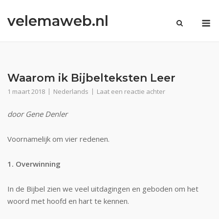
Ga
velemaweb.nl
naar
M
de
inhoud
Waarom ik Bijbelteksten Leer
1 maart 2018
Nederlands
Laat een reactie achter
door Gene Denler
Voornamelijk om vier redenen.
1. Overwinning
In de Bijbel zien we veel uitdagingen en geboden om het
woord met hoofd en hart te kennen.