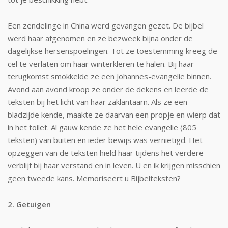
Een zendelinge in China werd gevangen ge­zet. De bijbel
werd haar afgenomen en ze bezweek bijna onder de
dagelijkse hersen­spoelingen. Tot ze toestemming kreeg de
cel te verlaten om haar winterkleren te ha­len. Bij haar
terugkomst smokkelde ze een Johannes-evangelie binnen.
Avond aan avond kroop ze onder de dekens en leerde de
teksten bij het licht van haar zaklantaarn. Als ze een
bladzijde kende, maakte ze daar­van een propje en wierp dat
in het toilet. Al gauw kende ze het hele evangelie (805
teksten) van buiten en ieder bewijs was ver­nietigd. Het
opzeggen van de teksten hield haar tijdens het verdere
verblijf bij haar verstand en in leven. U en ik krijgen misschien
geen tweede kans. Memoriseert u Bijbelteksten?
2. Getuigen