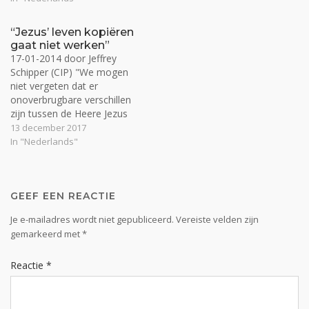
het leven van Hudson
Taylor (1832-1905). Hoewel
“Jezus’ leven kopiëren
hij vele jaren als Brits
gaat niet werken”
zendeling in China de Heer
17-01-2014 door Jeffrey
had gediend, ervoer hij…
Schipper (CIP) "We mogen
niet vergeten dat er
onoverbrugbare verschillen
zijn tussen de Heere Jezus
en ons. Zijn leven kopiëren
13 december 2017
zal dan ook niet werken.
In "Nederlands"
‘What would Jesus Do’
(WWJD) is niet het
christelijke leven. Het is
belangrijker om te beseffen
GEEF EEN REACTIE
dat Hij onze identiteit is,"
Je e-mailadres wordt niet gepubliceerd.
Vereiste velden zijn
vertelt…
gemarkeerd met
*
Reactie
*