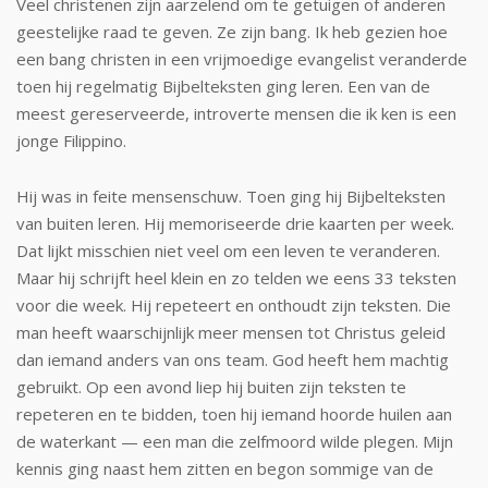
Veel christenen zijn aarzelend om te ge­tuigen of anderen
geestelijke raad te geven. Ze zijn bang. Ik heb gezien hoe
een bang christen in een vrijmoedige evangelist veranderde
toen hij regelmatig Bijbelteksten ging leren. Een van de
meest ge­reserveerde, introverte mensen die ik ken is een
jonge Filippino.
Hij was in feite mensen­schuw. Toen ging hij Bijbelteksten
van buiten leren. Hij memoriseerde drie kaarten per week.
Dat lijkt misschien niet veel om een leven te veranderen.
Maar hij schrijft heel klein en zo telden we eens 33 teksten
voor die week. Hij repeteert en onthoudt zijn teksten. Die
man heeft waarschijnlijk meer mensen tot Christus geleid
dan iemand anders van ons team. God heeft hem machtig
gebruikt. Op een avond liep hij buiten zijn teksten te
repeteren en te bidden, toen hij iemand hoorde huilen aan
de waterkant — een man die zelfmoord wilde plegen. Mijn
kennis ging naast hem zitten en begon sommige van de