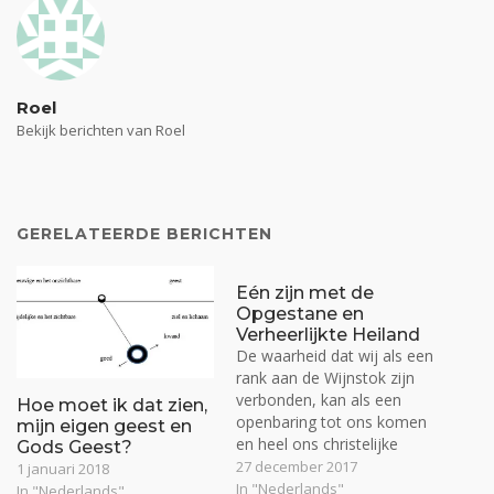
Roel
Bekijk berichten van Roel
GERELATEERDE BERICHTEN
Eén zijn met de
Opgestane en
Verheerlijkte Heiland
De waarheid dat wij als een
rank aan de Wijnstok zijn
verbonden, kan als een
Hoe moet ik dat zien,
openbaring tot ons komen
mijn eigen geest en
en heel ons christelijke
Gods Geest?
leven vernieuwen. Een
27 december 2017
1 januari 2018
prachtig voorbeeld vormt
In "Nederlands"
In "Nederlands"