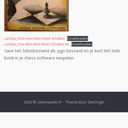
Landau_Hoe-men-Niet-moet-Schaken
Downloaden
Landau_Hoe-Men-Niet-Moet-Schaken.txt
Downloaden
Save het tekstbestand als .pgn bestand en je kunt het hele
boek in je chess software naspelen.
2026 © velemaweb.nl
Thema door
SiteOrigin