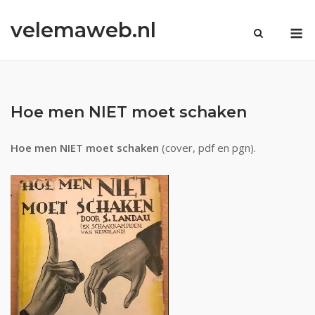
Ga
velemaweb.nl
naar
M
de
inhoud
Hoe men NIET moet schaken
Hoe men NIET moet schaken
(cover, pdf en pgn).