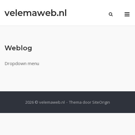
Ga
velemaweb.nl
naar
M
de
inhoud
Weblog
Dropdown menu
2026 © velemaweb.nl
Thema door
SiteOrigin