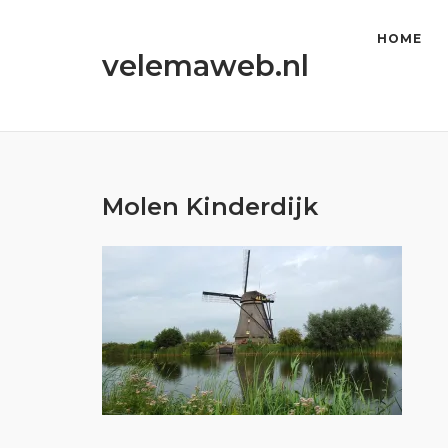
Ga
naar
HOME
velemaweb.nl
de
inhoud
Molen Kinderdijk