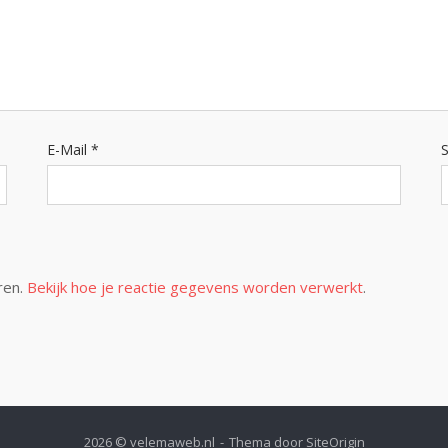
E-Mail
*
S
ren.
Bekijk hoe je reactie gegevens worden verwerkt
.
2026 © velemaweb.nl
Thema door
SiteOrigin