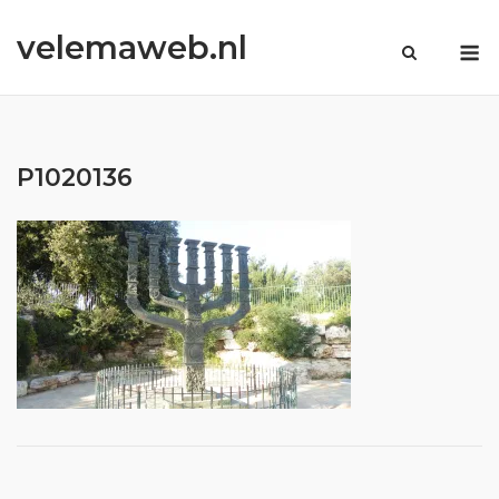
Ga
velemaweb.nl
naar
M
de
inhoud
P1020136