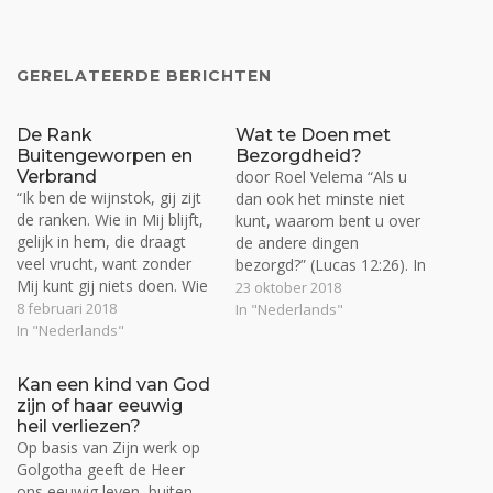
GERELATEERDE BERICHTEN
De Rank
Wat te Doen met
Buitengeworpen en
Bezorgdheid?
Verbrand
door Roel Velema “Als u
“Ik ben de wijnstok, gij zijt
dan ook het minste niet
de ranken. Wie in Mij blijft,
kunt, waarom bent u over
gelijk in hem, die draagt
de andere dingen
veel vrucht, want zonder
bezorgd?” (Lucas 12:26). In
Mij kunt gij niets doen. Wie
het natuurlijke vlak hebben
23 oktober 2018
in Mij niet blijft, is
8 februari 2018
mensen veel kwaliteiten en
In "Nederlands"
buitengeworpen als de rank
In "Nederlands"
kunde, maar geestelijk is
en is verdord, en men
een christen arm van geest
verzamelt ze en werpt ze in
(Matt. 5:3), dat wil zeggen
Kan een kind van God
het vuur en…
dat de rank uit zichzelf
zijn of haar eeuwig
niets…
heil verliezen?
Op basis van Zijn werk op
Golgotha geeft de Heer
ons eeuwig leven, buiten