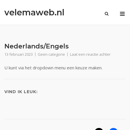
Ga
velemaweb.nl
naar
M
de
inhoud
Nederlands/Engels
13 februari 2023
Geen categorie
Laat een reactie achter
U kunt via het dropdown menu een keuze maken.
VIND IK LEUK: