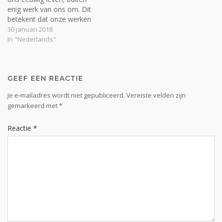
enig werk van ons om. Dit
betekent dat onze werken
geen invloed kunnen
30 januari 2018
hebben op het werk dat
In "Nederlands"
Christus op Golgotha heeft
verricht. Wij zijn daarom
niet voor eeuwig behouden
door onze werken. Wij
GEEF EEN REACTIE
blijven ook…
Je e-mailadres wordt niet gepubliceerd.
Vereiste velden zijn
gemarkeerd met
*
Reactie
*